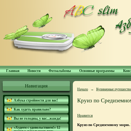
Главная
Новости
Фотоальбомы
Основные программы
Конс
Навигация
Начало
→
Кулинарные путешеств
Круиз по Средиземн
Азбука стройности для вас!
Как худеть правильно?
Нравится
Вы не голодны, у вас...жажда!
Круиз по Средиземному морю.
«Худеем с удовольствием!» 12