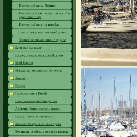
Последний день. Помпеи
Неаполитанская песня о вкусной и
здоровой пище
Последний день на корабле
Там остался кусочек моей души...
"Книга" воспоминаний о круизе
Бали-рай на земле.
Взгляд провинциалки на Лондон
Мой Париж
Мальдивы: оторваться от суеты
Таиланд
Ницца
Путешествие в Китай
Европа накануне Рождества
Австрия. Конец зимней сказки.
Вокруг света за завтраком
Москва. Встреча 25 лет спустя
Будапешт: любовь с первого взгляда