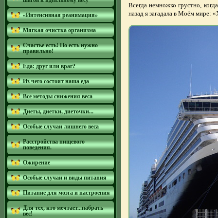
шагов к идеальному весу
Всегда немножко грустно, когд
назад я загадала в Моём мире: «
«Интенсивная реанимация»
Мягкая очистка организма
Счастье есть! Но есть нужно
правильно!
Еда: друг или враг?
Из чего состоит наша еда
Все методы снижения веса
Диеты, диетки, диеточки...
Особые случаи лишнего веса
Расстройства пищевого
поведения.
Ожирение
Особые случаи и виды питания
Питание для мозга и настроения
Для тех, кто мечтает...набрать
вес!