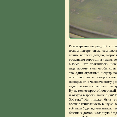
Рим встретил нас радугой в пол
иллюминаторе сияла семицвет
точно, вопреки дождю, морося
тоскливым городом, а ярким, в
в Риме – это практически ниче
гида, восемь(!) лет, чтобы хот
это один огромный шедевр по
повторяю после поездки слово
неподвластно человеческому раз
видеосъёмка – совершенство кр
Ну не может простой смертный 
и откуда вырасти такие руки! И
ХХ веке? Хотя, может быть, эт
время в гениальность в науке, 
всё чаще буду задумываться: чт
безликих домов, холодную без