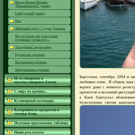
Ницца-Канны-Монако.
"Мишленовский" уикенд
Гамбургский уикенд
Рим
Любимый город. 7 чудес Донецка.
Нет на Земле рая, есть только
отдельные уголки его…
"Съедобные" музеи мира
Грузинские хроники
Вьетнамские хроники
Американские хроники
Барселона, сентябрь 2004 и м
Из кулинарных и
любимые очки... В общем, наш к
околокулинарных блогов
вернее даже с момента регист
С миру по крошке...
прилетели в весенний цветущий 
а Киев благоухал яблоневы
Кулинарный календарь
белоснежные свечки каштанов
Калорийность продуктов и
готовых блюд
Полезные приложения, таблицы
Наши результаты