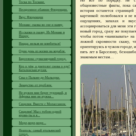
Но всё по порядку. Не ст
Тоска по Тоскане.
общеизвестные факты, пока с
Нескромное обаяние Флоренции.
история останется страницей
картинкой: полюбовался и не 
Вкус Флоренции
ощущениях, запахах и вку
Монако: сказка во сне и наяву.
ассоциироваться для меня эти г
новый город, сразу же покупаем 
Из сказки в сказку. Из Монако в
Ниццу.
чтобы потом «нанизывать» на 
ложной скромности скажу, чт
Ницца: нельзя не влюбиться!
ориентируясь в чужом городе, и
Один день из жизни на корабле.
пять лет в Барселону, безоши
знакомым местам…
Барселона: сумасшедший город.
Кто о чём, а диетолог снова о еде!
Каталонская кухня.
Сны о Пальме-де-Мальорке.
Лекарство от проблем.
Не нужен мне берег турецкий, и
Африка мне не нужна...
Сицилия. Вместе с Мопассаном.
Сицилия! Мы с тобою одной
крови-ты и я...
Море,море,море...
Неаполь: самый итальянский
город.