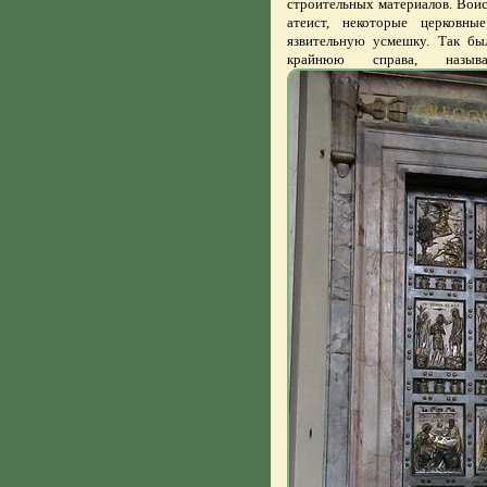
строительных материалов. Вои
атеист, некоторые церковн
язвительную усмешку. Так бы
крайнюю справа, называ