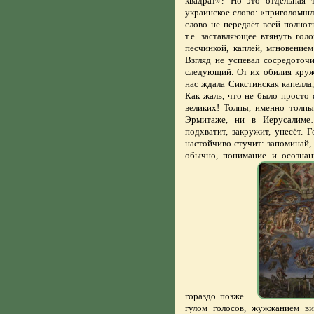
квадрат»? Но это отдельная
украинское слово: «приголомшл
слово не передаёт всей полно
т.е. заставляющее втянуть гол
песчинкой, каплей, мгновение
Взгляд не успевал сосредоточ
следующий. От их обилия кружи
нас ждала Сикстинская капелл
Как жаль, что не было просто
великих! Толпы, именно толпы
Эрмитаже, ни в Иерусалиме…
подхватит, закружит, унесёт. 
настойчиво стучит: запоминай, 
обычно, понимание и осознан
гораздо позже…
гулом голосов, жужжанием ви