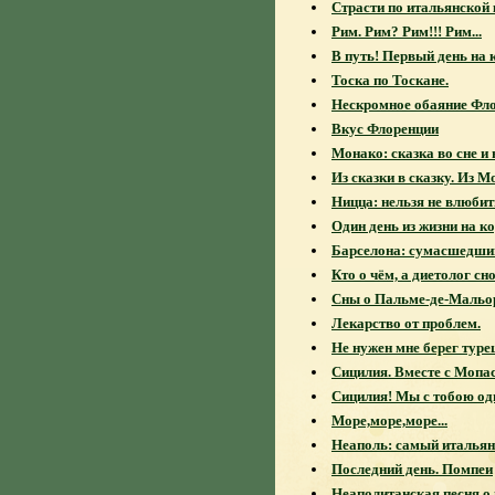
Страсти по итальянской 
Рим. Рим? Рим!!! Рим...
В путь! Первый день на 
Тоска по Тоскане.
Нескромное обаяние Фло
Вкус Флоренции
Монако: сказка во сне и 
Из сказки в сказку. Из М
Ницца: нельзя не влюбит
Один день из жизни на ко
Барселона: сумасшедший
Кто о чём, а диетолог сн
Сны о Пальме-де-Мальо
Лекарство от проблем.
Не нужен мне берег турец
Сицилия. Вместе с Мопа
Сицилия! Мы с тобою одн
Море,море,море...
Неаполь: самый итальян
Последний день. Помпеи
Неаполитанская песня о 