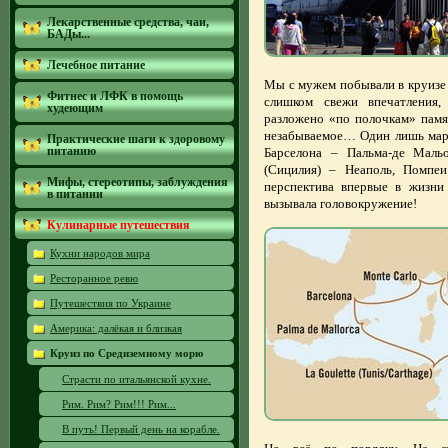
Лекарственные средства, чаи,
БАДы...
Лечебное питание
Мы с мужем побывали в круизе
Фитнес и ЛФК в помощь
слишком свежи впечатления,
худеющим
разложено «по полочкам» памя
незабываемое… Один лишь марш
Практические шаги к здоровому
питанию
Барселона – Пальма-де Маль
(Сицилия) – Неаполь, Помпеи
Мифы, стереотипы, заблуждения
перспектива впервые в жизни
в питании
вызывала головокружение!
Кулинарные путешествия
Кухни народов мира
Ресторанное ревю
Путешествия по Украине
Америка: далёкая и близкая
Круиз по Средиземному морю
Страсти по итальянской кухне.
Рим. Рим? Рим!!! Рим...
В путь! Первый день на корабле.