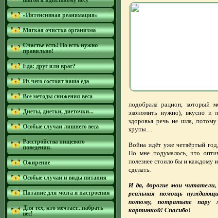
шагов к идеальному весу
«Интенсивная реанимация»
Мягкая очистка организма
Счастье есть! Но есть нужно
правильно!
Еда: друг или враг?
Из чего состоит наша еда
Все методы снижения веса
подобрала рацион, который м
Диеты, диетки, диеточки...
экономить нужно), вкусно и п
здоровья речь не шла, потому
Особые случаи лишнего веса
крупы…
Расстройства пищевого
Война идёт уже четвёртый год
поведения.
Но мне подумалось, что оптим
полезнее стоило бы и каждому из
Ожирение
сделать.
Особые случаи и виды питания
И да, дорогие мои читатели,
Питание для мозга и настроения
реальная помощь нуждающи
потому, потратьте пару м
Для тех, кто мечтает...набрать
картинкой! Спасибо!
вес!