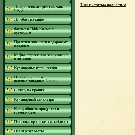
Читать статью полностью
Лекарственные средства, чаи,
БАДы...
Лечебное питание
Фитнес и ЛФК в помощь
худеющим
Практические шаги к здоровому
питанию
Мифы, стереотипы, заблуждения
в питании
Кулинарные путешествия
Из кулинарных и
околокулинарных блогов
С миру по крошке...
Кулинарный календарь
Калорийность продуктов и
готовых блюд
Полезные приложения, таблицы
Наши результаты