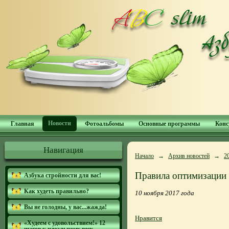
Новости
Главная
Фотоальбомы
Основные программы
Конс
Навигация
Начало
→
Архив новостей
→
2
Правила оптимизации
Азбука стройности для вас!
Как худеть правильно?
10 ноября 2017 года
Вы не голодны, у вас...жажда!
Нравится
«Худеем с удовольствием!» 12